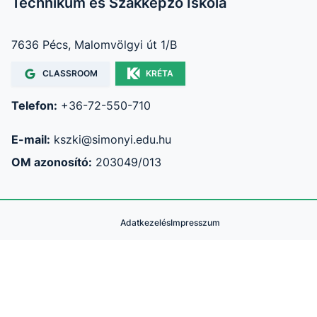
Technikum és Szakképző Iskola
7636 Pécs, Malomvölgyi út 1/B
CLASSROOM
KRÉTA
Telefon:
+36-72-550-710
E-mail:
kszki@simonyi.edu.hu
OM azonosító:
203049/013
Adatkezelés
Impresszum