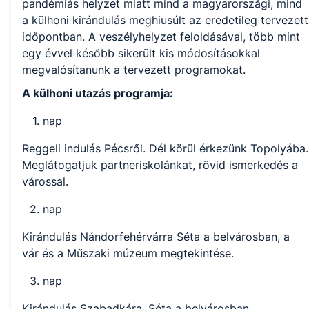
pandémiás helyzet miatt mind a magyarországi, mind
a külhoni kirándulás meghiusúlt az eredetileg tervezett
időpontban. A veszélyhelyzet feloldásával, több mint
egy évvel később sikerült kis módosításokkal
megvalósítanunk a tervezett programokat.
A külhoni utazás programja:
nap
Reggeli indulás Pécsről. Dél körül érkezünk Topolyába.
Meglátogatjuk partneriskolánkat, rövid ismerkedés a
várossal.
nap
Kirándulás Nándorfehérvárra Séta a belvárosban, a
vár és a Műszaki múzeum megtekintése.
nap
Kirándulás Szabadkára. Séta a belvárosban.