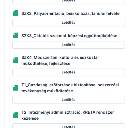
Letöltés
SZK2_Pályaorientáció, beiskolázás, tanulói felvétel
Letöltés
SZK3_Oktatók szakmai-képzési együttműködése
Letöltés
SZK4_Módszertani kultúra és eszköztár
működtetése, fejlesztése
Letöltés
T1_Gazdasági erőforrások biztosítása, beszerzési
tevékenység működtetése
Letöltés
T2_Intézményi adminisztráció, KRÉTA rendszer
kezelése
Letöltés