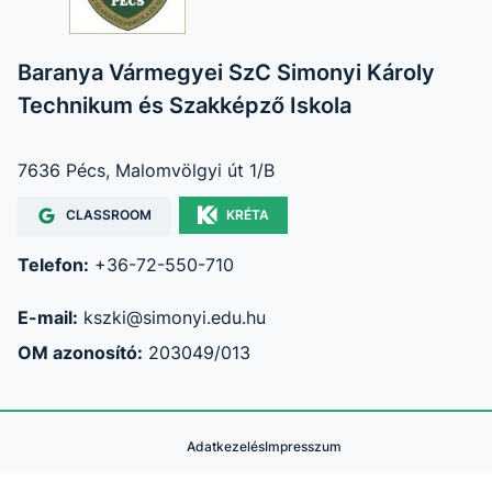
Baranya Vármegyei SzC Simonyi Károly
Technikum és Szakképző Iskola
7636 Pécs, Malomvölgyi út 1/B
CLASSROOM
KRÉTA
Telefon:
+36-72-550-710
E-mail:
kszki@simonyi.edu.hu
OM azonosító:
203049/013
Adatkezelés
Impresszum