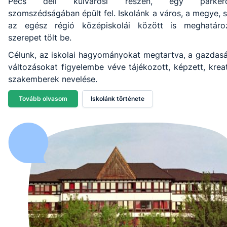
Pécs déli külvárosi részén, egy parker
szomszédságában épült fel. Iskolánk a város, a megye, 
az egész régió középiskolái között is meghatáro
szerepet tölt be.
Célunk, az iskolai hagyományokat megtartva, a gazdasá
változásokat figyelembe véve tájékozott, képzett, krea
szakemberek nevelése.
Tovább olvasom
Iskolánk története