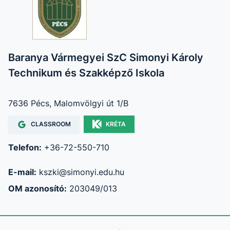
Baranya Vármegyei SzC Simonyi Károly
Technikum és Szakképző Iskola
7636 Pécs, Malomvölgyi út 1/B
CLASSROOM
KRÉTA
Telefon:
+36-72-550-710
E-mail:
kszki@simonyi.edu.hu
OM azonosító:
203049/013