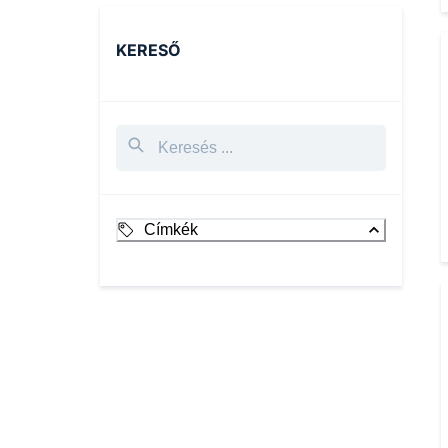
KERESŐ
Címkék