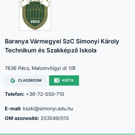
Baranya Vármegyei SzC Simonyi Károly
Technikum és Szakképző Iskola
7636 Pécs, Malomvölgyi út 1/B
CLASSROOM
KRÉTA
Telefon:
+36-72-550-710
E-mail:
kszki@simonyi.edu.hu
OM azonosító:
203049/013