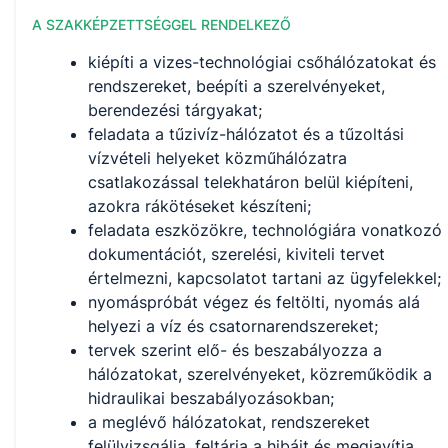
A SZAKKÉPZETTSÉGGEL RENDELKEZŐ
kiépíti a vizes-technológiai csőhálózatokat és
rendszereket, beépíti a szerelvényeket,
berendezési tárgyakat;
feladata a tűzivíz-hálózatot és a tűzoltási
vízvételi helyeket közműhálózatra
csatlakozással telekhatáron belül kiépíteni,
azokra rákötéseket készíteni;
feladata eszközökre, technológiára vonatkozó
dokumentációt, szerelési, kiviteli tervet
értelmezni, kapcsolatot tartani az ügyfelekkel;
nyomáspróbát végez és feltölti, nyomás alá
helyezi a víz és csatornarendszereket;
tervek szerint elő- és beszabályozza a
hálózatokat, szerelvényeket, közreműködik a
hidraulikai beszabályozásokban;
a meglévő hálózatokat, rendszereket
felülvizsgálja, feltárja a hibáit és megjavítja