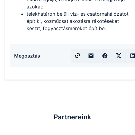
azokat;
telekhatáron belüli víz- és csatornahálózatot
épít ki, közműcsatlakozásra rákötéseket
készít, fogyasztásmérőket épít be.
Megosztás
Partnereink