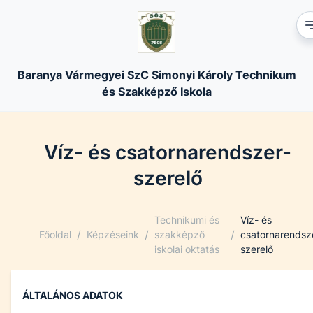
Baranya Vármegyei SzC Simonyi Károly Technikum
és Szakképző Iskola
Víz- és csatornarendszer-
szerelő
Technikumi és
Víz- és
/
/
/
Főoldal
Képzéseink
szakképző
csatornarendsz
iskolai oktatás
szerelő
ÁLTALÁNOS ADATOK