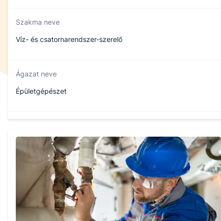
Szakma neve
Víz- és csatornarendszer-szerelő
Ágazat neve
Épületgépészet
Szakmajegyzék száma
407320704
Képzés időtartama
3 év