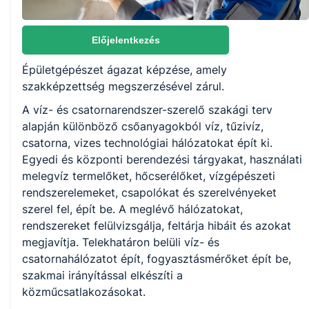
Választható szakmairányok:
Nem válaszható
Előjelentkezés
Épületgépészet ágazat képzése, amely
KKK/PTT
szakképzettség megszerzésével zárul.
KKK letöltése (pdf)
A víz- és csatornarendszer-szerelő szakági terv
PTT letöltése (pdf)
alapján különböző csőanyagokból víz, tűzivíz,
csatorna, vizes technológiai hálózatokat épít ki.
Okleveles technikusképzés
Egyedi és központi berendezési tárgyakat, használati
melegvíz termelőket, hőcserélőket, vízgépészeti
Nem
rendszerelemeket, csapolókat és szerelvényeket
szerel fel, épít be. A meglévő hálózatokat,
rendszereket felülvizsgálja, feltárja hibáit és azokat
megjavítja. Telekhatáron belüli víz- és
csatornahálózatot épít, fogyasztásmérőket épít be,
szakmai irányítással elkészíti a
közműcsatlakozásokat.