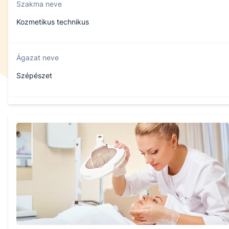
Szakma neve
Kozmetikus technikus
Ágazat neve
Szépészet
Szakmajegyzék száma
510122103
Képzés időtartama
5 év
Választható szakmairányok: