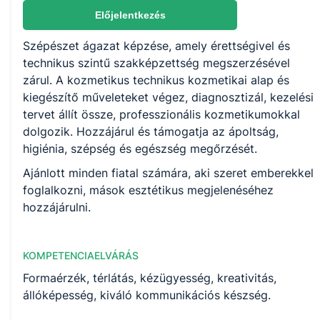
Nem válaszható
Előjelentkezés
Szépészet ágazat képzése, amely érettségivel és
KKK/PTT
technikus szintű szakképzettség megszerzésével
KKK letöltése (pdf)
zárul. A kozmetikus technikus kozmetikai alap és
PTT letöltése (pdf)
kiegészítő műveleteket végez, diagnosztizál, kezelési
tervet állít össze, professzionális kozmetikumokkal
dolgozik. Hozzájárul és támogatja az ápoltság,
Okleveles technikusképzés
higiénia, szépség és egészség megőrzését.
Nem
Ajánlott minden fiatal számára, aki szeret emberekkel
foglalkozni, mások esztétikus megjelenéséhez
hozzájárulni.
KOMPETENCIAELVÁRÁS
Formaérzék, térlátás, kézügyesség, kreativitás,
állóképesség, kiváló kommunikációs készség.