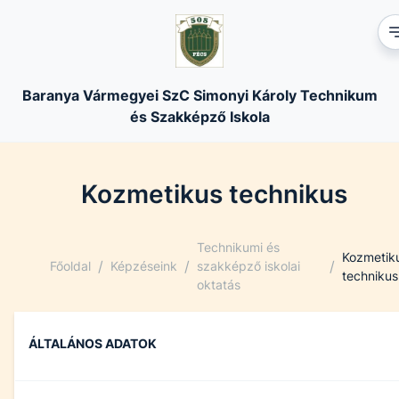
Baranya Vármegyei SzC Simonyi Károly Technikum
és Szakképző Iskola
Kozmetikus technikus
Technikumi és
Kozmetik
/
/
/
Főoldal
Képzéseink
szakképző iskolai
technikus
oktatás
ÁLTALÁNOS ADATOK