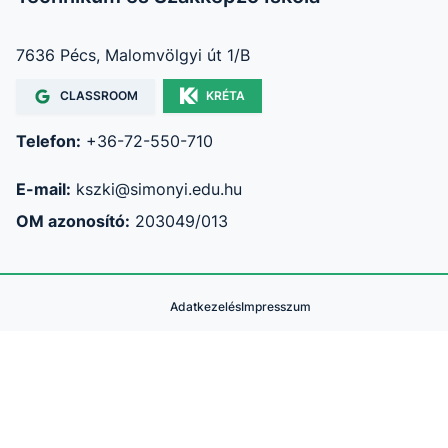
7636 Pécs, Malomvölgyi út 1/B
CLASSROOM
KRÉTA
Telefon:
+36-72-550-710
E-mail:
kszki@simonyi.edu.hu
OM azonosító:
203049/013
Adatkezelés
Impresszum