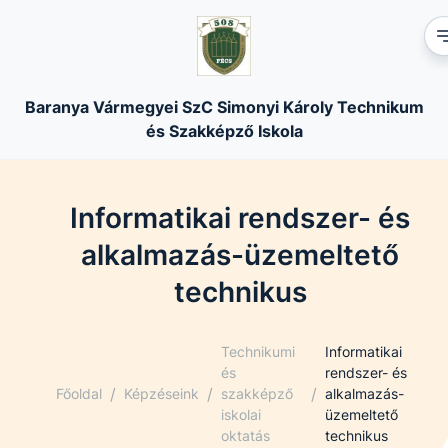
Baranya Vármegyei SzC Simonyi Károly Technikum
és Szakképző Iskola
Informatikai rendszer- és
alkalmazás-üzemeltető
technikus
Technikumi
Informatikai
és
rendszer- és
/
/
/
Főoldal
Képzéseink
szakképző
alkalmazás-
iskolai
üzemeltető
oktatás
technikus