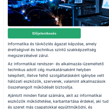
5 év
Választható szakmairányok:
Nem válaszható
Előjelentkezés
Informatika és távközlés ágazat képzése, amely
KKK/PTT
érettségivel és technikus szintű szakképzettség
KKK letöltése (pdf)
megszerzésével zárul.
PTT letöltése (pdf)
Az informatikai rendszer- és alkalmazás-üzemeltető
technikus adott cég munkatársaként helyben
Okleveles technikusképzés
telepített, illetve felhő szolgáltatásként igénybe vett
hálózati eszközök, szerverek, valamint alkalmazások
Nem
összehangolt működését biztosítja.
Ajánlott minden fiatal számára, akit az informatikai
eszközök működtetése, karbantartása érdekel, aki tud
és szeret más csapatokkal együttműködni, és