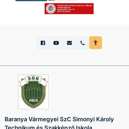
Baranya Vármegyei SzC Simonyi Károly
Technikum és Szakképző Iskola