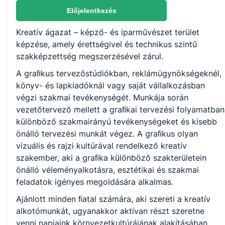
Nem válaszható
Előjelentkezés
Kreatív ágazat – képző- és iparművészet terület
KKK/PTT
képzése, amely érettségivel és technikus szintű
KKK letöltése (pdf)
szakképzettség megszerzésével zárul.
PTT letöltése (pdf)
A graﬁkus tervezőstúdiókban, reklámügynökségeknél,
könyv- és lapkiadóknál vagy saját vállalkozásban
Okleveles technikusképzés
végzi szakmai tevékenységét. Munkája során
vezetőtervező mellett a graﬁkai tervezési folyamatban
Nem
különböző szakmairányú tevékenységeket és kisebb
önálló tervezési munkát végez. A graﬁkus olyan
vizuális és rajzi kultúrával rendelkező kreatív
szakember, aki a graﬁka különböző szakterületein
önálló véleményalkotásra, esztétikai és szakmai
feladatok igényes megoldására alkalmas.
Ajánlott minden ﬁatal számára, aki szereti a kreatív
alkotómunkát, ugyanakkor aktívan részt szeretne
venni napjaink környezetkultúrájának alakításában,