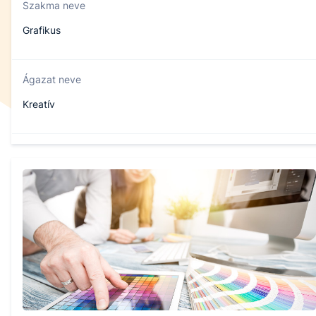
Szakma neve
Grafikus
Ágazat neve
Kreatív
Szakmajegyzék száma
502131609
Képzés időtartama
5 év
Választható szakmairányok: