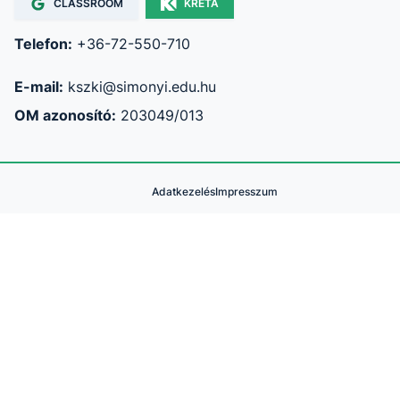
CLASSROOM
KRÉTA
Telefon:
+36-72-550-710
E-mail:
kszki@simonyi.edu.hu
OM azonosító:
203049/013
Adatkezelés
Impresszum