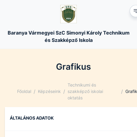
Baranya Vármegyei SzC Simonyi Károly Technikum
és Szakképző Iskola
Grafikus
Technikumi és
/
/
/
Főoldal
Képzéseink
szakképző iskolai
Grafi
oktatás
ÁLTALÁNOS ADATOK