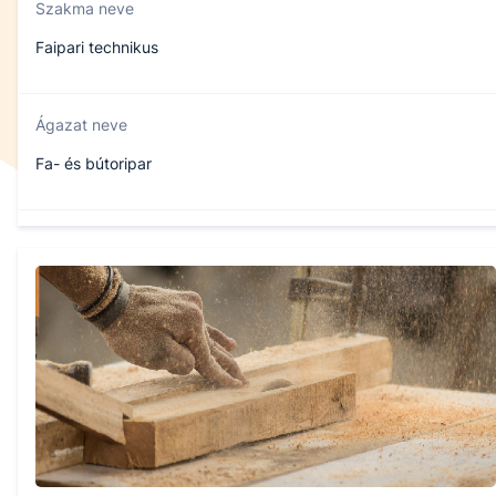
Szakma neve
Faipari technikus
Ágazat neve
Fa- és bútoripar
Szakmajegyzék száma
507220802
Képzés időtartama
5 év
Választható szakmairányok: