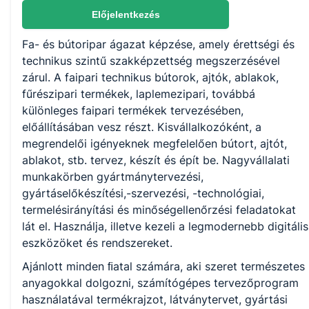
Nem válaszható
Előjelentkezés
Fa- és bútoripar ágazat képzése, amely érettségi és
KKK/PTT
technikus szintű szakképzettség megszerzésével
KKK letöltése (pdf)
zárul. A faipari technikus bútorok, ajtók, ablakok,
PTT letöltése (pdf)
fűrészipari termékek, laplemezipari, továbbá
különleges faipari termékek tervezésében,
előállításában vesz részt. Kisvállalkozóként, a
Okleveles technikusképzés
megrendelői igényeknek megfelelően bútort, ajtót,
Nem
ablakot, stb. tervez, készít és épít be. Nagyvállalati
munkakörben gyártmánytervezési,
gyártáselőkészítési,-szervezési, -technológiai,
termelésirányítási és minőségellenőrzési feladatokat
lát el. Használja, illetve kezeli a legmodernebb digitális
eszközöket és rendszereket.
Ajánlott minden ﬁatal számára, aki szeret természetes
anyagokkal dolgozni, számítógépes tervezőprogram
használatával termékrajzot, látványtervet, gyártási