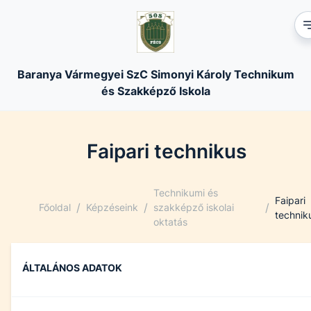
Baranya Vármegyei SzC Simonyi Károly Technikum
és Szakképző Iskola
Faipari technikus
Technikumi és
Faipari
/
/
/
Főoldal
Képzéseink
szakképző iskolai
technik
oktatás
ÁLTALÁNOS ADATOK