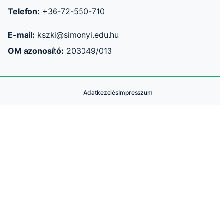
Telefon:
+36-72-550-710
E-mail:
kszki@simonyi.edu.hu
OM azonosító:
203049/013
Adatkezelés
Impresszum