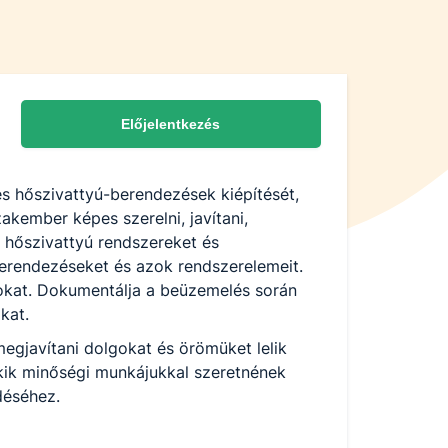
Előjelentkezés
és hőszivattyú-berendezések kiépítését,
zakember képes szerelni, javítani,
 hőszivattyú rendszereket és
erendezéseket és azok rendszerelemeit.
ásokat. Dokumentálja a beüzemelés során
okat.
megjavítani dolgokat és örömüket lelik
kik minőségi munkájukkal szeretnének
déséhez.