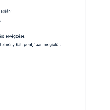
alapján;
n;
lás) elvégzése.
elmény 6.5. pontjában megjelölt