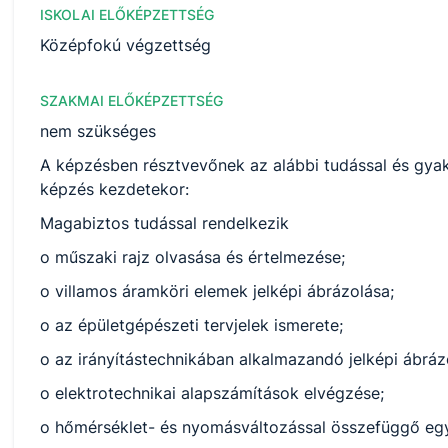
ISKOLAI ELŐKÉPZETTSÉG
Középfokú végzettség
SZAKMAI ELŐKÉPZETTSÉG
nem szükséges
A képzésben résztvevőnek az alábbi tudással és gyako
képzés kezdetekor:
Magabiztos tudással rendelkezik
o műszaki rajz olvasása és értelmezése;
o villamos áramköri elemek jelképi ábrázolása;
o az épületgépészeti tervjelek ismerete;
o az irányítástechnikában alkalmazandó jelképi ábrá
o elektrotechnikai alapszámítások elvégzése;
o hőmérséklet- és nyomásváltozással összefüggő eg