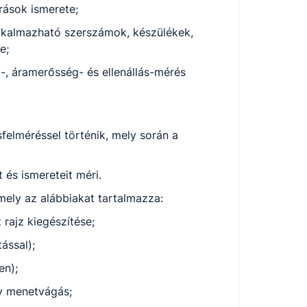
árások ismerete;
alkalmazható szerszámok, készülékek,
te;
-, áramerősség- és ellenállás-mérés
felméréssel történik, mely során a
át és ismereteit méri.
, mely az alábbiakat tartalmazza:
 rajz kiegészítése;
tással);
ben);
agy menetvágás;