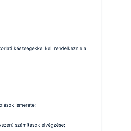
rlati készségekkel kell rendelkeznie a
zolások ismerete;
yszerű számítások elvégzése;