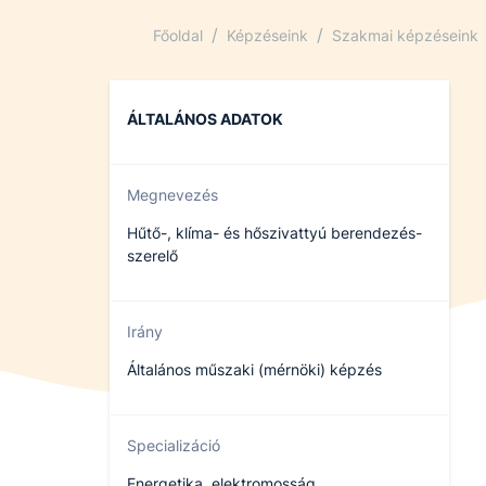
/
/
Főoldal
Képzéseink
Szakmai képzéseink
ÁLTALÁNOS ADATOK
Megnevezés
Hűtő-, klíma- és hőszivattyú berendezés-
szerelő
Irány
Általános műszaki (mérnöki) képzés
Specializáció
Energetika, elektromosság