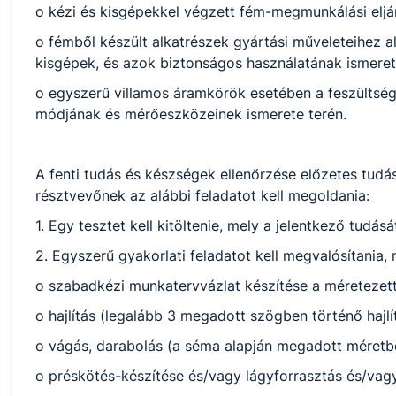
o kézi és kisgépekkel végzett fém-megmunkálási elj
o fémből készült alkatrészek gyártási műveleteihez 
kisgépek, és azok biztonságos használatának ismere
o egyszerű villamos áramkörök esetében a feszültség
módjának és mérőeszközeinek ismerete terén.
A fenti tudás és készségek ellenőrzése előzetes tudás
résztvevőnek az alábbi feladatot kell megoldania:
1. Egy tesztet kell kitöltenie, mely a jelentkező tudás
2. Egyszerű gyakorlati feladatot kell megvalósítania
o szabadkézi munkatervvázlat készítése a méretezett
o hajlítás (legalább 3 megadott szögben történő hajlí
o vágás, darabolás (a séma alapján megadott méret
o préskötés-készítése és/vagy lágyforrasztás és/v