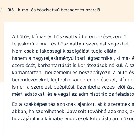
/
Hűtő-, klíma- és hőszivattyú berendezés-szerelő
A hűtő-, klíma- és hőszivattyú berendezés-szerelő
teljeskörű klíma- és hőszivattyú-szerelést végezhet.
Nem csak a lakossági kiszolgálást tudja ellátni,
hanem a nagyteljesítményű ipari légtechnikai, klíma- 
szerelését, karbantartását is korlátozások nélkül. A s
karbantartani, beüzemelni és beszabályozni a hűtő és
berendezéseket, légtechnikai berendezéseket, klímab
Ismeri a szerelési, beépítési, üzembehelyezési előír
mért adatokat, és elvégzi az adminisztrációs feladat
Ez a szakképesítés azoknak ajánlott, akik szeretnek 
abban, ha szerelhetnek. Javasolt továbbá azoknak, a
hozzájárulni a klímaberendezések kifogástalan műkö