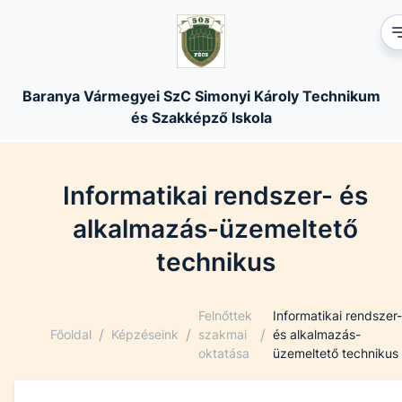
Baranya Vármegyei SzC Simonyi Károly Technikum
és Szakképző Iskola
Informatikai rendszer- és
alkalmazás-üzemeltető
technikus
Felnőttek
Informatikai rendszer
/
/
/
Főoldal
Képzéseink
szakmai
és alkalmazás-
oktatása
üzemeltető technikus