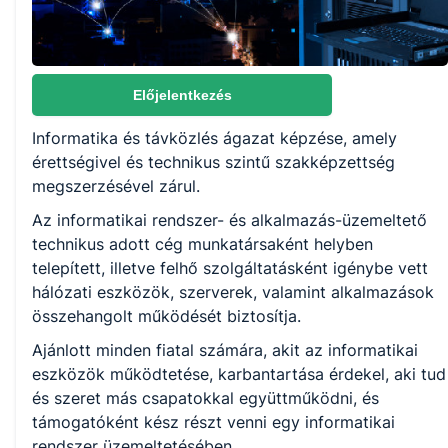
Választható szakmairányok:
Nem válaszható
Előjelentkezés
Informatika és távközlés ágazat képzése, amely
KKK/PTT
érettségivel és technikus szintű szakképzettség
KKK letöltése (pdf)
megszerzésével zárul.
PTT letöltése (pdf)
Az informatikai rendszer- és alkalmazás-üzemeltető
technikus adott cég munkatársaként helyben
Okleveles technikusképzés
telepített, illetve felhő szolgáltatásként igénybe vett
hálózati eszközök, szerverek, valamint alkalmazások
Nem
összehangolt működését biztosítja.
Ajánlott minden fiatal számára, akit az informatikai
eszközök működtetése, karbantartása érdekel, aki tud
és szeret más csapatokkal együttműködni, és
támogatóként kész részt venni egy informatikai
rendszer üzemeltetésében.