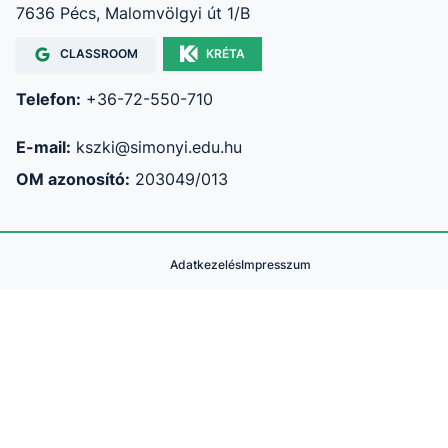
7636 Pécs, Malomvölgyi út 1/B
CLASSROOM
KRÉTA
Telefon:
+36-72-550-710
E-mail:
kszki@simonyi.edu.hu
OM azonosító:
203049/013
Adatkezelés
Impresszum