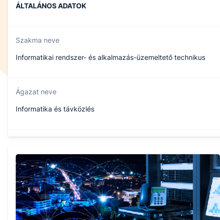
ÁLTALÁNOS ADATOK
Szakma neve
Informatikai rendszer- és alkalmazás-üzemeltető technikus
Ágazat neve
Informatika és távközlés
Szakmajegyzék száma
506121202
Képzés időtartama
5 év