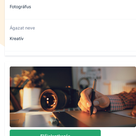
Fotográfus
Ágazat neve
Kreatív
Szakmajegyzék száma
502131608
Képzés időtartama
5 év
Választható szakmairányok:
Kreatív fotográfus