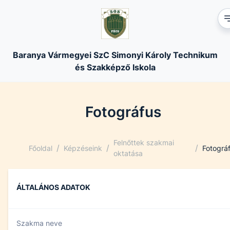
Baranya Vármegyei SzC Simonyi Károly Technikum
és Szakképző Iskola
Fotográfus
Felnőttek szakmai
/
/
/
Főoldal
Képzéseink
Fotográ
oktatása
ÁLTALÁNOS ADATOK
Szakma neve