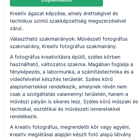
Előjelentkezés
Művészeti fotográfus
Kreatív ágazat képzése, amely érettségivel és
technikus szintű szakképzettség megszerzésével
KKK/PTT
zárul.
KKK letöltése (pdf)
Választható szakmairányok: Művészeti fotográfus
PTT letöltése (pdf)
szakmairány, Kreatív fotográfus szakmairány.
A fotográfus kreativitásra épülő, széles körben
Okleveles technikusképzés
használható, változatos szakma. Magában foglalja a
Nem
fényképezés, a labormunka, a számítástechnika és a
videófelvétel készítés területét. Széles körű
alapismertekkel rendelkezik, amelynek révén nem
csak a szolgáltatás valamennyi területén, hanem a
művészi pályán is sikeres lesz. Széles körű műszaki és
technikai, esztétikai és művészeti ismeretekkel
rendelkezik.
A kreatív fotográfus, megrendelői kör vagy egyéni,
kreatív meglátásai alapján készít fotó alapú látvány