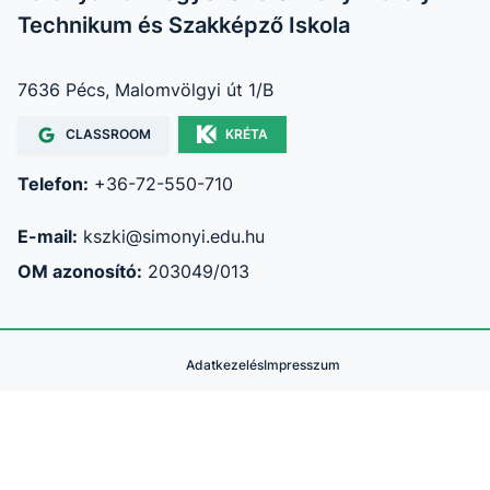
Technikum és Szakképző Iskola
7636 Pécs, Malomvölgyi út 1/B
CLASSROOM
KRÉTA
Telefon:
+36-72-550-710
E-mail:
kszki@simonyi.edu.hu
OM azonosító:
203049/013
Adatkezelés
Impresszum