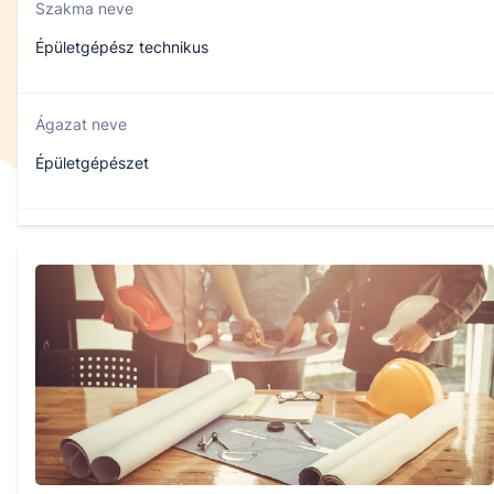
Szakma neve
Épületgépész technikus
Ágazat neve
Épületgépészet
Szakmajegyzék száma
507320701
Képzés időtartama
5 év
Választható szakmairányok: