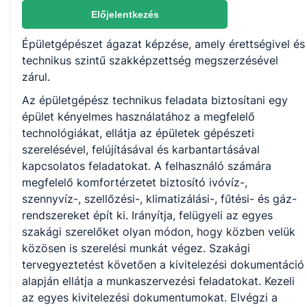
Nem válaszható
Előjelentkezés
Épületgépészet ágazat képzése, amely érettségivel és
KKK/PTT
technikus szintű szakképzettség megszerzésével
KKK letöltése (pdf)
zárul.
PTT letöltése (pdf)
Az épületgépész technikus feladata biztosítani egy
épület kényelmes használatához a megfelelő
Okleveles technikusképzés
technológiákat, ellátja az épületek gépészeti
szerelésével, felújításával és karbantartásával
Nem
kapcsolatos feladatokat. A felhasználó számára
megfelelő komfortérzetet biztosító ivóvíz-,
szennyvíz-, szellőzési-, klimatizálási-, fűtési- és gáz-
rendszereket épít ki. Irányítja, felügyeli az egyes
szakági szerelőket olyan módon, hogy közben velük
közösen is szerelési munkát végez. Szakági
tervegyeztetést követően a kivitelezési dokumentáció
alapján ellátja a munkaszervezési feladatokat. Kezeli
az egyes kivitelezési dokumentumokat. Elvégzi a