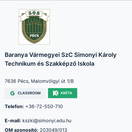
Baranya Vármegyei SzC Simonyi Károly
Technikum és Szakképző Iskola
7636 Pécs, Malomvölgyi út 1/B
CLASSROOM
KRÉTA
Telefon:
+36-72-550-710
E-mail:
kszki@simonyi.edu.hu
OM azonosító:
203049/013