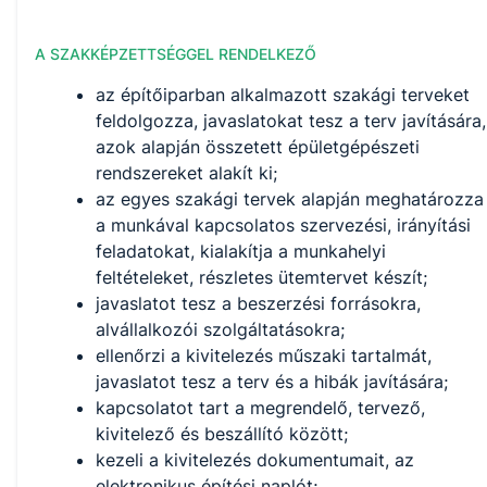
A SZAKKÉPZETTSÉGGEL RENDELKEZŐ
az építőiparban alkalmazott szakági terveket
feldolgozza, javaslatokat tesz a terv javítására,
azok alapján összetett épületgépészeti
rendszereket alakít ki;
az egyes szakági tervek alapján meghatározza
a munkával kapcsolatos szervezési, irányítási
feladatokat, kialakítja a munkahelyi
feltételeket, részletes ütemtervet készít;
javaslatot tesz a beszerzési forrásokra,
alvállalkozói szolgáltatásokra;
ellenőrzi a kivitelezés műszaki tartalmát,
javaslatot tesz a terv és a hibák javítására;
kapcsolatot tart a megrendelő, tervező,
kivitelező és beszállító között;
kezeli a kivitelezés dokumentumait, az
elektronikus építési naplót;