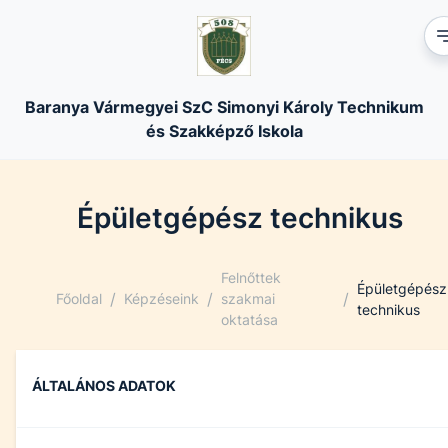
Baranya Vármegyei SzC Simonyi Károly Technikum
és Szakképző Iskola
Épületgépész technikus
Felnőttek
Épületgépész
/
/
/
Főoldal
Képzéseink
szakmai
technikus
oktatása
ÁLTALÁNOS ADATOK