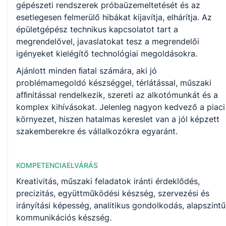
gépészeti rendszerek próbaüzemeltetését és az
esetlegesen felmerülő hibákat kijavítja, elhárítja. Az
épületgépész technikus kapcsolatot tart a
megrendelővel, javaslatokat tesz a megrendelői
igényeket kielégítő technológiai megoldásokra.
Ajánlott minden ﬁatal számára, aki jó
problémamegoldó készséggel, térlátással, műszaki
afﬁnitással rendelkezik, szereti az alkotómunkát és a
komplex kihívásokat. Jelenleg nagyon kedvező a piaci
környezet, hiszen hatalmas kereslet van a jól képzett
szakemberekre és vállalkozókra egyaránt.
KOMPETENCIAELVÁRÁS
Kreativitás, műszaki feladatok iránti érdeklődés,
precizitás, együttműködési készség, szervezési és
irányítási képesség, analitikus gondolkodás, alapszintű
kommunikációs készség.