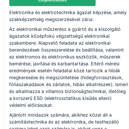
Előjelentkezés
Elektronika és elektrotechnika ágazat képzése, amely
KKK/PTT
szakképzettség megszerzésével zárul.
KKK letöltése (pdf)
Az elektronikai műszerész a gyártó és a kiszolgáló
PTT letöltése (pdf)
ágazatok középfokú végzettségű elektronikai
szakembere. Alapvető feladata az elektronikai
Okleveles technikusképzés
berendezések összeszerelése és beállítása, valamint
az elektromos és elektronikus eszközök, műszerek
Nem
bemérése, javítása és karbantartása. Eltérő mérési
eredmények esetén feladatai közé tartozik a hibák
megkeresése és megszüntetése (hidegforrasztások,
fóliaszakadások és zárlatok, hibás alkatrészek). Ismeri
és alkalmazza a villamos biztonságtechnikai, illetőleg
a korszerű ESD (elektrosztatikus kisülés elleni)
védelmi előírásokat.
Ajánlott mindazok számára, akikhez közel áll a
számítástechnika és az elektronika, de testhezálló
szakma lehet azok számára is, akiket vonz a