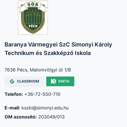
Baranya Vármegyei SzC Simonyi Károly
Technikum és Szakképző Iskola
7636 Pécs, Malomvölgyi út 1/B
CLASSROOM
KRÉTA
Telefon:
+36-72-550-710
E-mail:
kszki@simonyi.edu.hu
OM azonosító:
203049/013