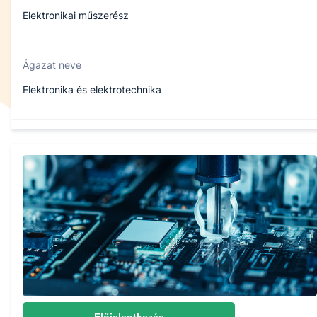
Elektronikai műszerész
Ágazat neve
Elektronika és elektrotechnika
Szakmajegyzék száma
407130402
Képzés időtartama
3 év
Választható szakmairányok:
Nem válaszható