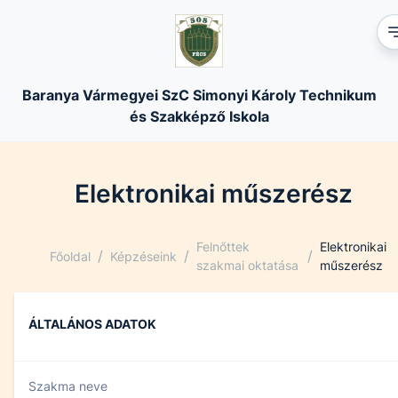
Baranya Vármegyei SzC Simonyi Károly Technikum
és Szakképző Iskola
Elektronikai műszerész
Felnőttek
Elektronikai
/
/
/
Főoldal
Képzéseink
szakmai oktatása
műszerész
ÁLTALÁNOS ADATOK
Szakma neve