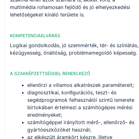
multimédia rohamosan fejlődő és jó elhelyezkedési
lehetőségeket kínáló területe is.
KOMPETENCIAELVÁRÁS
Logikai gondolkodás, jó szemmérték, tér- és színlátás,
kézügyesség, önállóság, problémamegoldó képesség.
A SZAKKÉPZETTSÉGGEL RENDELKEZŐ
ellenőrzi a villamos alkatrészek paramétereit;
diagnosztikai, konﬁgurációs, teszt- és
segédprogramok felhasználói szintű ismerete
birtokában értelmezi a számítógépes mérési
eredményeket;
számítógéppel irányított mérő-, ellenőrző- és
gyártóeszközöket használ;
az elkészült áramkört készre, illetve