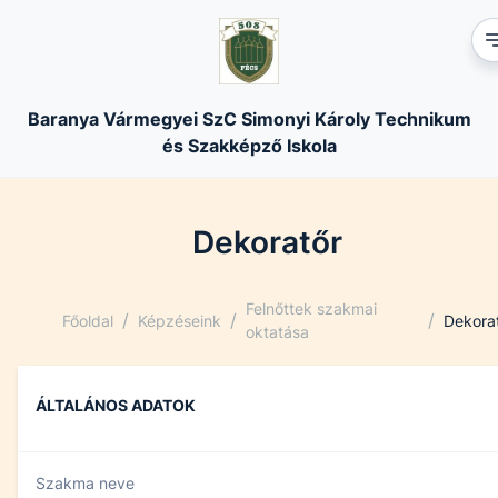
Baranya Vármegyei SzC Simonyi Károly Technikum
és Szakképző Iskola
Dekoratőr
Felnőttek szakmai
/
/
/
Főoldal
Képzéseink
Dekora
oktatása
ÁLTALÁNOS ADATOK
Szakma neve