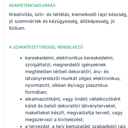
KOMPETENCIAELVÁRÁS
Kreativitás, szín- és térlátás, kiemelkedő rajzi készség,
jó szemmérték és kézügyesség, állóképesség, jó
ﬁzikum.
A SZAKKÉPZETTSÉGGEL RENDELKEZŐ
kereskedelmi, elektronikus kereskedelmi,
szolgáltatói, megrendelői igényeknek
megfelelően térbeli dekoratőri, áru- és
látványrendezői munkát végez elektronikus,
nyomtatott, síkban és/vagy plasztikus
formában;
alkalmazottként, vagy önálló vállalkozóként
külső és belső dekoratőri látványterveket,
maketteket készít, megvalósítja terveit, vagy
megszervezi a kivitelezést;
a tervezést, a terv bemutatást szabadkézi rajz,