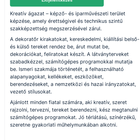
Előjelentkezés
Kreatív ágazat – képző- és iparművészeti terület
KKK/PTT
képzése, amely érettségivel és technikus szintű
KKK letöltése (pdf)
szakképzettség megszerzésével zárul.
PTT letöltése (pdf)
A dekoratőr kirakatokat, kereskedelmi, kiállítási belső-
és külső tereket rendez be, árut mutat be,
Okleveles technikusképzés
dekorációkat, feliratokat készít. A látványterveket
szabadkézzel, számítógépes programokkal mutatja
Nem
be. Ismeri szakmája történetét, a felhasználható
alapanyagokat, kellékeket, eszközöket,
berendezéseket, a nemzetközi és hazai irányzatokat,
vezető stílusokat.
Ajánlott minden fiatal számára, aki kreatív, szeret
rajzolni, tervezni, tereket berendezni, kész megtanulni
számítógépes programokat. Jó térlátású, színérzékű,
szeretne gyakorlati műhelymunkában alkotni.