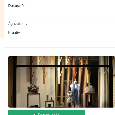
Dekoratőr
Ágazat neve
Kreatív
Szakmajegyzék száma
502121607
Képzés időtartama
5 év
Választható szakmairányok:
Nem válaszható