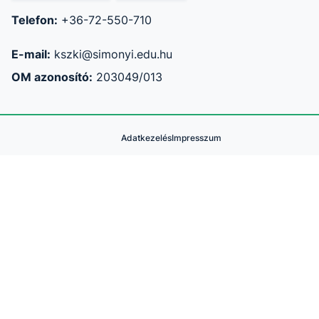
Telefon:
+36-72-550-710
E-mail:
kszki@simonyi.edu.hu
OM azonosító:
203049/013
Adatkezelés
Impresszum