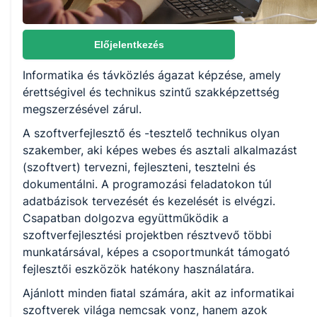
Választható szakmairányok:
Nem válaszható
Előjelentkezés
Informatika és távközlés ágazat képzése, amely
KKK/PTT
érettségivel és technikus szintű szakképzettség
KKK letöltése (pdf)
megszerzésével zárul.
PTT letöltése (pdf)
A szoftverfejlesztő és -tesztelő technikus olyan
szakember, aki képes webes és asztali alkalmazást
Okleveles technikusképzés
(szoftvert) tervezni, fejleszteni, tesztelni és
dokumentálni. A programozási feladatokon túl
Nem
adatbázisok tervezését és kezelését is elvégzi.
Csapatban dolgozva együttműködik a
szoftverfejlesztési projektben résztvevő többi
munkatársával, képes a csoportmunkát támogató
fejlesztői eszközök hatékony használatára.
Ajánlott minden ﬁatal számára, akit az informatikai
szoftverek világa nemcsak vonz, hanem azok