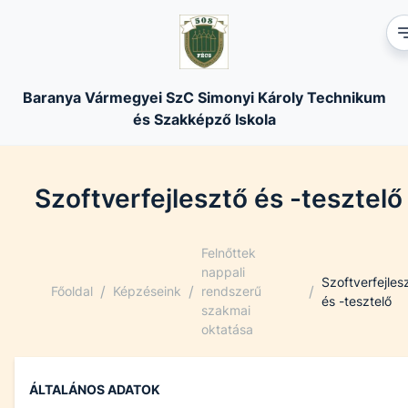
Baranya Vármegyei SzC Simonyi Károly Technikum
és Szakképző Iskola
Szoftverfejlesztő és -tesztelő
Felnőttek
nappali
Szoftverfejles
/
/
/
Főoldal
Képzéseink
rendszerű
és -tesztelő
szakmai
oktatása
ÁLTALÁNOS ADATOK