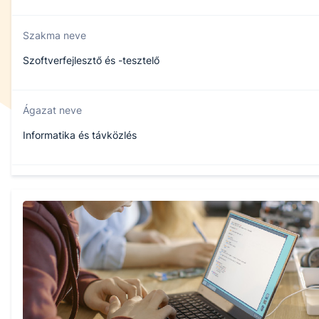
Szakma neve
Szoftverfejlesztő és -tesztelő
Ágazat neve
Informatika és távközlés
Szakmajegyzék száma
506131203
Képzés időtartama
5 év