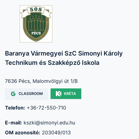
Baranya Vármegyei SzC Simonyi Károly
Technikum és Szakképző Iskola
7636 Pécs, Malomvölgyi út 1/B
CLASSROOM
KRÉTA
Telefon:
+36-72-550-710
E-mail:
kszki@simonyi.edu.hu
OM azonosító:
203049/013