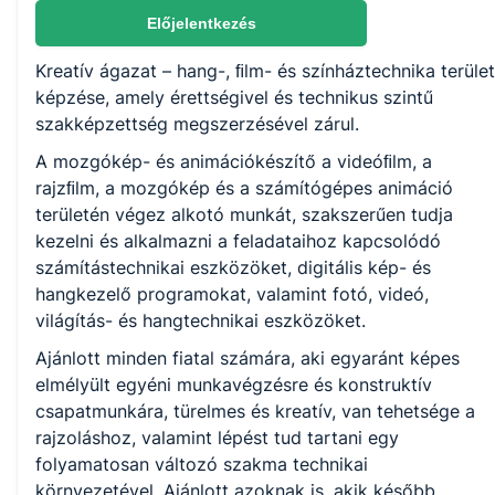
Nem válaszható
Előjelentkezés
Kreatív ágazat – hang-, ﬁlm- és színháztechnika terület
KKK/PTT
képzése, amely érettségivel és technikus szintű
KKK letöltése (pdf)
szakképzettség megszerzésével zárul.
PTT letöltése (pdf)
A mozgókép- és animációkészítő a videóﬁlm, a
rajzﬁlm, a mozgókép és a számítógépes animáció
Okleveles technikusképzés
területén végez alkotó munkát, szakszerűen tudja
kezelni és alkalmazni a feladataihoz kapcsolódó
Nem
számítástechnikai eszközöket, digitális kép- és
hangkezelő programokat, valamint fotó, videó,
világítás- és hangtechnikai eszközöket.
Ajánlott minden fiatal számára, aki egyaránt képes
elmélyült egyéni munkavégzésre és konstruktív
csapatmunkára, türelmes és kreatív, van tehetsége a
rajzoláshoz, valamint lépést tud tartani egy
folyamatosan változó szakma technikai
környezetével. Ajánlott azoknak is, akik később