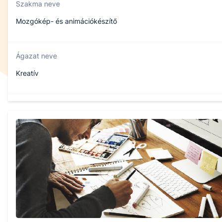
Szakma neve
Mozgókép- és animációkészítő
Ágazat neve
Kreatív
Szakmajegyzék száma
502111610
Képzés időtartama
5 év
Választható szakmairányok: