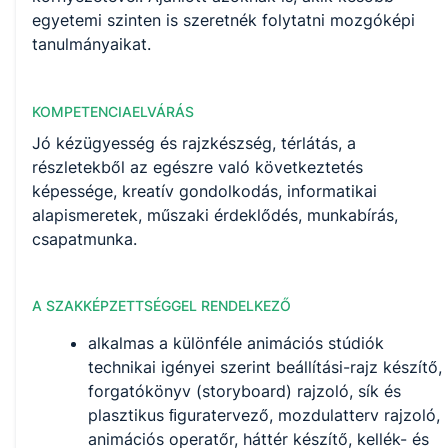
egyetemi szinten is szeretnék folytatni mozgóképi
tanulmányaikat.
KOMPETENCIAELVÁRÁS
Jó kézügyesség és rajzkészség, térlátás, a
részletekből az egészre való következtetés
képessége, kreatív gondolkodás, informatikai
alapismeretek, műszaki érdeklődés, munkabírás,
csapatmunka.
A SZAKKÉPZETTSÉGGEL RENDELKEZŐ
alkalmas a különféle animációs stúdiók
technikai igényei szerint beállítási-rajz készítő,
forgatókönyv (storyboard) rajzoló, sík és
plasztikus ﬁguratervező, mozdulatterv rajzoló,
animációs operatőr, háttér készítő, kellék- és