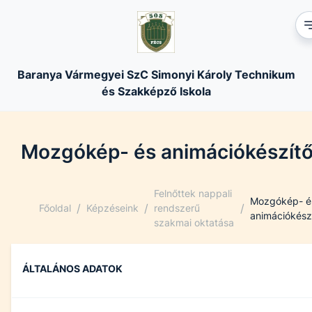
Baranya Vármegyei SzC Simonyi Károly Technikum
és Szakképző Iskola
Mozgókép- és animációkészít
Felnőttek nappali
Mozgókép- é
/
/
/
Főoldal
Képzéseink
rendszerű
animációkész
szakmai oktatása
ÁLTALÁNOS ADATOK