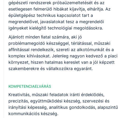
gépészeti rendszerek próbaüzemeltetését és az
esetlegesen felmerülő hibákat kijavítja, elhárítja. Az
épületgépész technikus kapcsolatot tart a
megrendelővel, javaslatokat tesz a megrendelői
igényeket kielégítő technológiai megoldásokra.
Ajánlott minden ﬁatal számára, aki jó
problémamegoldó készséggel, térlátással, műszaki
afﬁnitással rendelkezik, szereti az alkotómunkát és a
komplex kihívásokat. Jelenleg nagyon kedvező a piaci
környezet, hiszen hatalmas kereslet van a jól képzett
szakemberekre és vállalkozókra egyaránt.
KOMPETENCIAELVÁRÁS
Kreativitás, műszaki feladatok iránti érdeklődés,
precizitás, együttműködési készség, szervezési és
irányítási képesség, analitikus gondolkodás, alapszintű
kommunikációs készség.