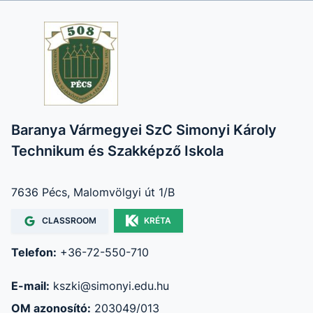
Baranya Vármegyei SzC Simonyi Károly
Technikum és Szakképző Iskola
7636 Pécs, Malomvölgyi út 1/B
CLASSROOM
KRÉTA
Telefon:
+36-72-550-710
E-mail:
kszki@simonyi.edu.hu
OM azonosító:
203049/013