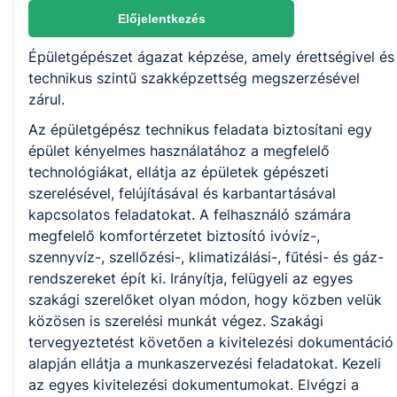
Nem válaszható
Előjelentkezés
Épületgépészet ágazat képzése, amely érettségivel és
KKK/PTT
technikus szintű szakképzettség megszerzésével
KKK letöltése (pdf)
zárul.
PTT letöltése (pdf)
Az épületgépész technikus feladata biztosítani egy
épület kényelmes használatához a megfelelő
Okleveles technikusképzés
technológiákat, ellátja az épületek gépészeti
szerelésével, felújításával és karbantartásával
Nem
kapcsolatos feladatokat. A felhasználó számára
megfelelő komfortérzetet biztosító ivóvíz-,
szennyvíz-, szellőzési-, klimatizálási-, fűtési- és gáz-
rendszereket épít ki. Irányítja, felügyeli az egyes
szakági szerelőket olyan módon, hogy közben velük
közösen is szerelési munkát végez. Szakági
tervegyeztetést követően a kivitelezési dokumentáció
alapján ellátja a munkaszervezési feladatokat. Kezeli
az egyes kivitelezési dokumentumokat. Elvégzi a