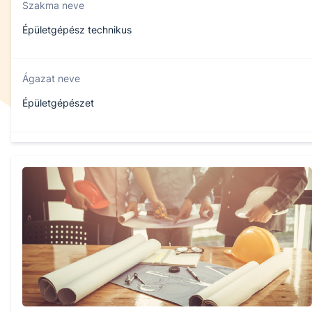
Szakma neve
Épületgépész technikus
Ágazat neve
Épületgépészet
Szakmajegyzék száma
507320701
Képzés időtartama
5 év
Választható szakmairányok: