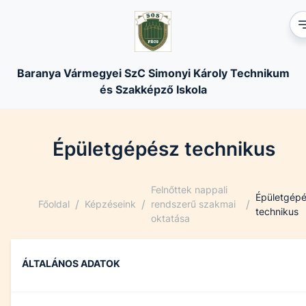
Baranya Vármegyei SzC Simonyi Károly Technikum
és Szakképző Iskola
Épületgépész technikus
Felnőttek nappali
Épületgép
/
/
/
Főoldal
Képzéseink
rendszerű szakmai
technikus
oktatása
ÁLTALÁNOS ADATOK