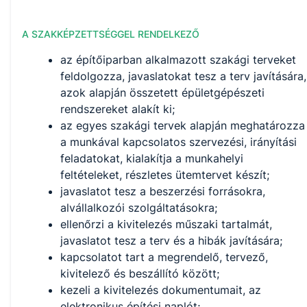
A SZAKKÉPZETTSÉGGEL RENDELKEZŐ
az építőiparban alkalmazott szakági terveket
feldolgozza, javaslatokat tesz a terv javítására,
azok alapján összetett épületgépészeti
rendszereket alakít ki;
az egyes szakági tervek alapján meghatározza
a munkával kapcsolatos szervezési, irányítási
feladatokat, kialakítja a munkahelyi
feltételeket, részletes ütemtervet készít;
javaslatot tesz a beszerzési forrásokra,
alvállalkozói szolgáltatásokra;
ellenőrzi a kivitelezés műszaki tartalmát,
javaslatot tesz a terv és a hibák javítására;
kapcsolatot tart a megrendelő, tervező,
kivitelező és beszállító között;
kezeli a kivitelezés dokumentumait, az
elektronikus építési naplót;