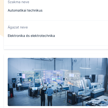
Szakma neve
Automatikai technikus
Ágazat neve
Elektronika és elektrotechnika
Szakmajegyzék száma
507140401
Képzés időtartama
5 év
Választható szakmairányok: