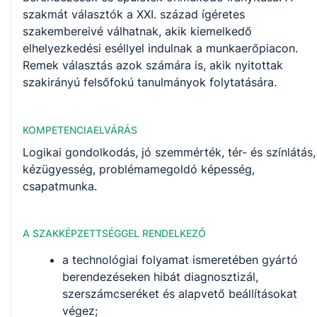
szakmát választók a XXI. század ígéretes
szakembereivé válhatnak, akik kiemelkedő
elhelyezkedési eséllyel indulnak a munkaerőpiacon.
Remek választás azok számára is, akik nyitottak
szakirányú felsőfokú tanulmányok folytatására.
KOMPETENCIAELVÁRÁS
Logikai gondolkodás, jó szemmérték, tér- és színlátás,
kézügyesség, problémamegoldó képesség,
csapatmunka.
A SZAKKÉPZETTSÉGGEL RENDELKEZŐ
a technológiai folyamat ismeretében gyártó
berendezéseken hibát diagnosztizál,
szerszámcseréket és alapvető beállításokat
végez;