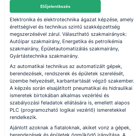
Autóipar
Előjelentkezés
Energetika és petrolkémia
Épületautomatizálás
Elektronika és elektrotechnika ágazat képzése, amely
Gyártástechnika
érettségivel és technikus szintű szakképzettség
megszerzésével zárul. Választható szakmairányok:
Autóipar szakmairány, Energetika és petrolkémia
KKK/PTT
szakmairány, Épületautomatizálás szakmairány,
KKK letöltése (pdf)
Gyártástechnika szakmairány.
PTT letöltése (pdf)
Az automatikai technikus az automatizált gépek,
berendezések, rendszerek és épületek szerelését,
Okleveles technikusképzés
üzembe helyezését, karbantartását végző szakember.
Nem
A képzés során elsajátított pneumatikai és hidraulikai
ismeretek birtokában alkalmas vezérlési és
szabályozási feladatok ellátására is, emellett alapos
PLC (programozható logikai vezérlő) ismeretekkel
rendelkezik.
Ajánlott azoknak a fiataloknak, akiket vonz a gépek,
berendezések és épületek önműködő irányítása. A