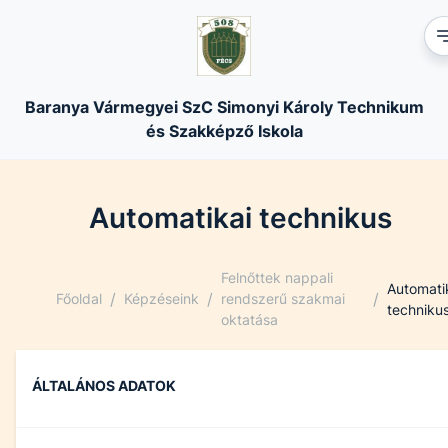
Baranya Vármegyei SzC Simonyi Károly Technikum
és Szakképző Iskola
Automatikai technikus
Felnőttek nappali
Automati
/
/
/
Főoldal
Képzéseink
rendszerű szakmai
techniku
oktatása
ÁLTALÁNOS ADATOK