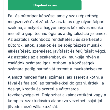
Nem válaszható
Előjelentkezés
Fa- és bútoripar képzése, amely szakképzettség
KKK/PTT
megszerzésével zárul. Az asztalos egy olyan faipari
KKK letöltése (pdf)
szakma, amelyet a hagyományos kézműves munka
PTT letöltése (pdf)
mellett a gépi technológia és a digitalizáció jellemez.
Az asztalos különböző rendeltetésű és szerkezetű
bútorok, ajtók, ablakok és belsőépítészeti munkák
Okleveles technikusképzés
elkészítését, szerelését, javítását és felújítását végzi.
Nem
Az asztalos az a szakember, aki munkája révén a
családok számára igazi otthont, a közösségek
számára pedig harmóniát teremt a munkahelyeken.
Ajánlott minden fiatal számára, aki szeret alkotni, a
fával és faalapú lap termékekkel dolgozni, érdekli a
design, kreatív és szereti a változatos
tevékenységeket. Dolgozhat alkalmazottként vagy a
komplex szaktudására alapozva vezetheti saját jól
jövedelmező vállalkozását.