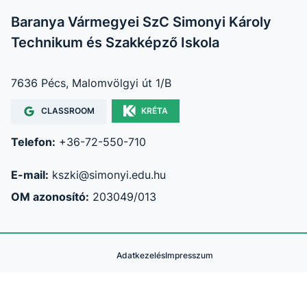
Baranya Vármegyei SzC Simonyi Károly
Technikum és Szakképző Iskola
7636 Pécs, Malomvölgyi út 1/B
CLASSROOM
KRÉTA
Telefon:
+36-72-550-710
E-mail:
kszki@simonyi.edu.hu
OM azonosító:
203049/013
Adatkezelés
Impresszum