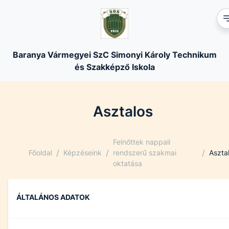
Baranya Vármegyei SzC Simonyi Károly Technikum
és Szakképző Iskola
Asztalos
Felnőttek nappali
/
/
/
Főoldal
Képzéseink
rendszerű szakmai
Aszta
oktatása
ÁLTALÁNOS ADATOK