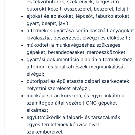
és fekvőbútorok, szekrények, kiegészítő
bútorok) készít, összeszerel, beszerel, felújít;
ajtókat és ablakokat, lépcsőt, faburkolatokat
gyárt, beépít, javít;
a termékek gyártása során használt anyagokat
kiválasztja, beszerzését elvégzi és előkészíti;
működteti a munkavégzéshez szükséges
gépeket, berendezéseket, mérőeszközöket;
gyártási dokumentáció alapján a termékekhez
a tömör- és lapalkatrészek megmunkálását
elvégzi;
bútoripari és épületasztalosipari szerkezetek
helyszíni szerelését elvégzi;
munkája során korszerű, és egyre inkább a
számítógép által vezérelt CNC gépeket
alkalmaz;
együttműködik a faipari- és társszakmák
egyes területeinek képviselőivel,
szakembereivel.