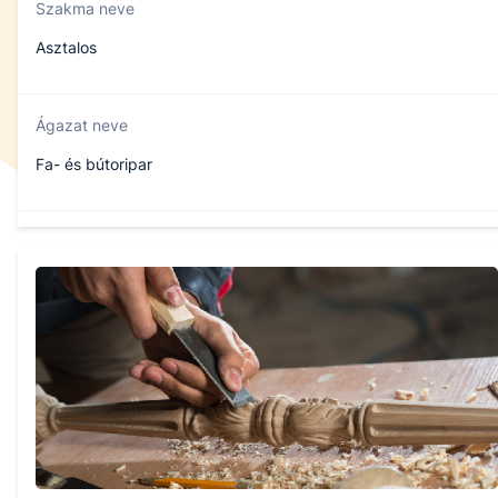
Szakma neve
Asztalos
Ágazat neve
Fa- és bútoripar
Szakmajegyzék száma
407220801
Képzés időtartama
3 év
Választható szakmairányok: